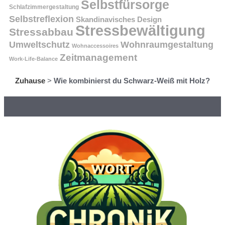
Selbstfürsorge
Schlafzimmergestaltung
Selbstreflexion
Skandinavisches Design
Stressbewältigung
Stressabbau
Umweltschutz
Wohnraumgestaltung
Wohnaccessoires
Zeitmanagement
Work-Life-Balance
Zuhause
>
Wie kombinierst du Schwarz-Weiß mit Holz?