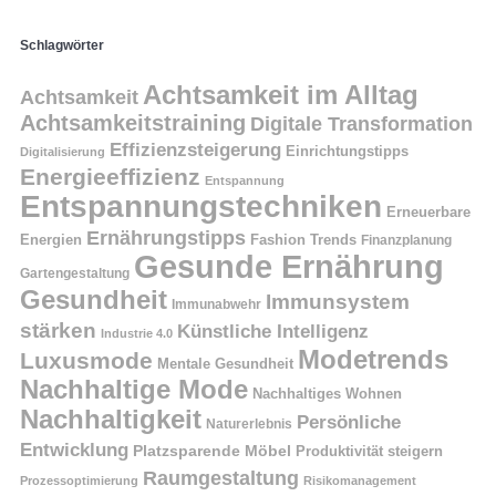
Schlagwörter
Achtsamkeit im Alltag
Achtsamkeit
Achtsamkeitstraining
Digitale Transformation
Effizienzsteigerung
Einrichtungstipps
Digitalisierung
Energieeffizienz
Entspannung
Entspannungstechniken
Erneuerbare
Ernährungstipps
Energien
Fashion Trends
Finanzplanung
Gesunde Ernährung
Gartengestaltung
Gesundheit
Immunsystem
Immunabwehr
stärken
Künstliche Intelligenz
Industrie 4.0
Modetrends
Luxusmode
Mentale Gesundheit
Nachhaltige Mode
Nachhaltiges Wohnen
Nachhaltigkeit
Persönliche
Naturerlebnis
Entwicklung
Platzsparende Möbel
Produktivität steigern
Raumgestaltung
Prozessoptimierung
Risikomanagement