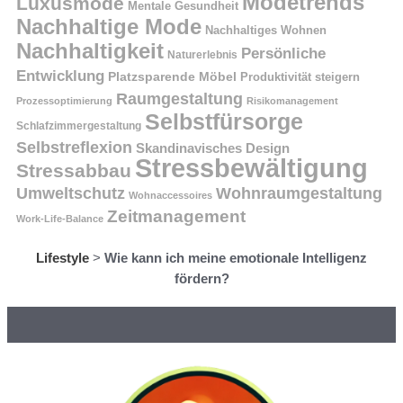
Modetrends
Luxusmode
Mentale Gesundheit
Nachhaltige Mode
Nachhaltiges Wohnen
Nachhaltigkeit
Persönliche
Naturerlebnis
Entwicklung
Platzsparende Möbel
Produktivität steigern
Raumgestaltung
Prozessoptimierung
Risikomanagement
Selbstfürsorge
Schlafzimmergestaltung
Selbstreflexion
Skandinavisches Design
Stressbewältigung
Stressabbau
Umweltschutz
Wohnraumgestaltung
Wohnaccessoires
Zeitmanagement
Work-Life-Balance
Lifestyle
>
Wie kann ich meine emotionale Intelligenz
fördern?