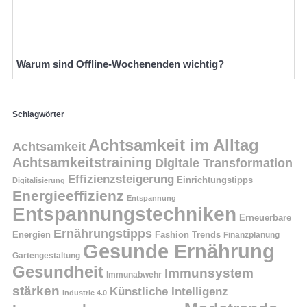
Warum sind Offline-Wochenenden wichtig?
Schlagwörter
Achtsamkeit im Alltag
Achtsamkeit
Achtsamkeitstraining
Digitale Transformation
Effizienzsteigerung
Einrichtungstipps
Digitalisierung
Energieeffizienz
Entspannung
Entspannungstechniken
Erneuerbare
Ernährungstipps
Energien
Fashion Trends
Finanzplanung
Gesunde Ernährung
Gartengestaltung
Gesundheit
Immunsystem
Immunabwehr
stärken
Künstliche Intelligenz
Industrie 4.0