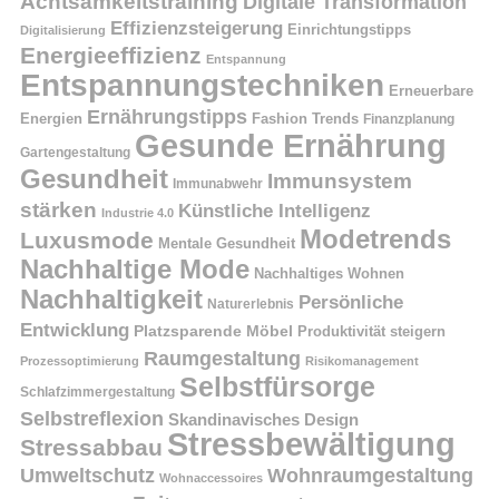
Achtsamkeitstraining
Digitale Transformation
Effizienzsteigerung
Einrichtungstipps
Digitalisierung
Energieeffizienz
Entspannung
Entspannungstechniken
Erneuerbare
Ernährungstipps
Energien
Fashion Trends
Finanzplanung
Gesunde Ernährung
Gartengestaltung
Gesundheit
Immunsystem
Immunabwehr
stärken
Künstliche Intelligenz
Industrie 4.0
Modetrends
Luxusmode
Mentale Gesundheit
Nachhaltige Mode
Nachhaltiges Wohnen
Nachhaltigkeit
Persönliche
Naturerlebnis
Entwicklung
Platzsparende Möbel
Produktivität steigern
Raumgestaltung
Prozessoptimierung
Risikomanagement
Selbstfürsorge
Schlafzimmergestaltung
Selbstreflexion
Skandinavisches Design
Stressbewältigung
Stressabbau
Umweltschutz
Wohnraumgestaltung
Wohnaccessoires