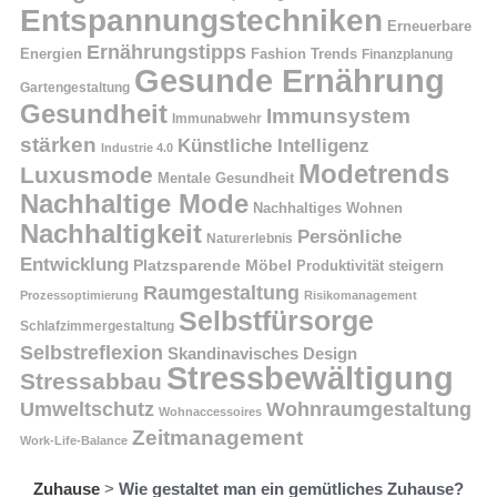
Entspannungstechniken
Erneuerbare
Ernährungstipps
Energien
Fashion Trends
Finanzplanung
Gesunde Ernährung
Gartengestaltung
Gesundheit
Immunsystem
Immunabwehr
stärken
Künstliche Intelligenz
Industrie 4.0
Modetrends
Luxusmode
Mentale Gesundheit
Nachhaltige Mode
Nachhaltiges Wohnen
Nachhaltigkeit
Persönliche
Naturerlebnis
Entwicklung
Platzsparende Möbel
Produktivität steigern
Raumgestaltung
Prozessoptimierung
Risikomanagement
Selbstfürsorge
Schlafzimmergestaltung
Selbstreflexion
Skandinavisches Design
Stressbewältigung
Stressabbau
Umweltschutz
Wohnraumgestaltung
Wohnaccessoires
Zeitmanagement
Work-Life-Balance
Zuhause
>
Wie gestaltet man ein gemütliches Zuhause?