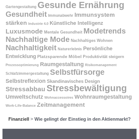
Gesunde Ernährung
Gartengestaltung
Gesundheit
Immunsystem
Immunabwehr
stärken
Künstliche Intelligenz
Industrie 4.0
Modetrends
Luxusmode
Mentale Gesundheit
Nachhaltige Mode
Nachhaltiges Wohnen
Nachhaltigkeit
Persönliche
Naturerlebnis
Entwicklung
Platzsparende Möbel
Produktivität steigern
Raumgestaltung
Prozessoptimierung
Risikomanagement
Selbstfürsorge
Schlafzimmergestaltung
Selbstreflexion
Skandinavisches Design
Stressbewältigung
Stressabbau
Umweltschutz
Wohnraumgestaltung
Wohnaccessoires
Zeitmanagement
Work-Life-Balance
Finanziell
>
Wie gelingt der Einstieg in den Aktienmarkt?