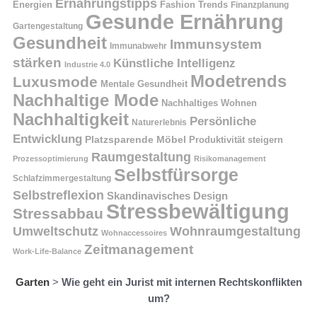
Ernährungstipps
Energien
Fashion Trends
Finanzplanung
Gesunde Ernährung
Gartengestaltung
Gesundheit
Immunsystem
Immunabwehr
stärken
Künstliche Intelligenz
Industrie 4.0
Modetrends
Luxusmode
Mentale Gesundheit
Nachhaltige Mode
Nachhaltiges Wohnen
Nachhaltigkeit
Persönliche
Naturerlebnis
Entwicklung
Platzsparende Möbel
Produktivität steigern
Raumgestaltung
Prozessoptimierung
Risikomanagement
Selbstfürsorge
Schlafzimmergestaltung
Selbstreflexion
Skandinavisches Design
Stressbewältigung
Stressabbau
Umweltschutz
Wohnraumgestaltung
Wohnaccessoires
Zeitmanagement
Work-Life-Balance
Garten
>
Wie geht ein Jurist mit internen Rechtskonflikten
um?