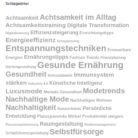
Schlagwörter
Achtsamkeit im Alltag
Achtsamkeit
Achtsamkeitstraining
Digitale Transformation
Effizienzsteigerung
Einrichtungstipps
Digitalisierung
Energieeffizienz
Entspannung
Entspannungstechniken
Erneuerbare
Ernährungstipps
Energien
Fashion Trends
Finanzplanung
Gesunde Ernährung
Gartengestaltung
Gesundheit
Immunsystem
Immunabwehr
stärken
Künstliche Intelligenz
Industrie 4.0
Modetrends
Luxusmode
Mentale Gesundheit
Nachhaltige Mode
Nachhaltiges Wohnen
Nachhaltigkeit
Persönliche
Naturerlebnis
Entwicklung
Platzsparende Möbel
Produktivität steigern
Raumgestaltung
Prozessoptimierung
Risikomanagement
Selbstfürsorge
Schlafzimmergestaltung