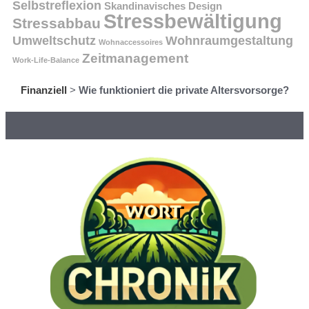
Selbstreflexion
Skandinavisches Design
Stressbewältigung
Stressabbau
Umweltschutz
Wohnraumgestaltung
Wohnaccessoires
Zeitmanagement
Work-Life-Balance
Finanziell
>
Wie funktioniert die private Altersvorsorge?