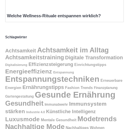
Welche Wellness-Rituale entspannen wirklich?
Schlagwörter
Achtsamkeit im Alltag
Achtsamkeit
Achtsamkeitstraining
Digitale Transformation
Effizienzsteigerung
Einrichtungstipps
Digitalisierung
Energieeffizienz
Entspannung
Entspannungstechniken
Erneuerbare
Ernährungstipps
Energien
Fashion Trends
Finanzplanung
Gesunde Ernährung
Gartengestaltung
Gesundheit
Immunsystem
Immunabwehr
stärken
Künstliche Intelligenz
Industrie 4.0
Modetrends
Luxusmode
Mentale Gesundheit
Nachhaltige Mode
Nachhaltiges Wohnen