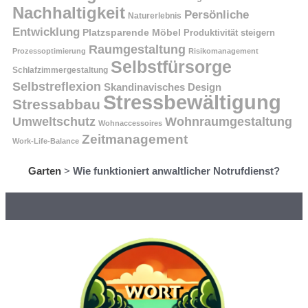
Nachhaltigkeit
Persönliche
Naturerlebnis
Entwicklung
Platzsparende Möbel
Produktivität steigern
Raumgestaltung
Prozessoptimierung
Risikomanagement
Selbstfürsorge
Schlafzimmergestaltung
Selbstreflexion
Skandinavisches Design
Stressbewältigung
Stressabbau
Umweltschutz
Wohnraumgestaltung
Wohnaccessoires
Zeitmanagement
Work-Life-Balance
Garten
>
Wie funktioniert anwaltlicher Notrufdienst?