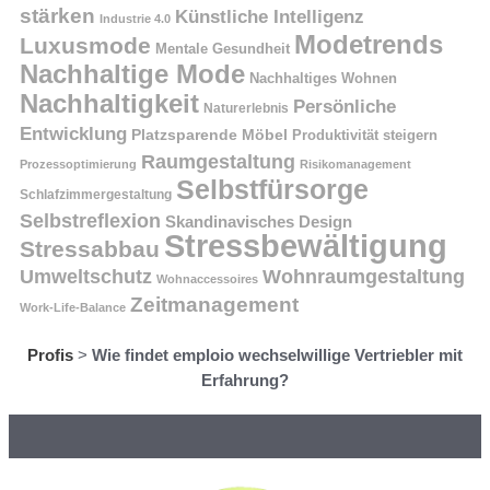
stärken
Künstliche Intelligenz
Industrie 4.0
Modetrends
Luxusmode
Mentale Gesundheit
Nachhaltige Mode
Nachhaltiges Wohnen
Nachhaltigkeit
Persönliche
Naturerlebnis
Entwicklung
Platzsparende Möbel
Produktivität steigern
Raumgestaltung
Prozessoptimierung
Risikomanagement
Selbstfürsorge
Schlafzimmergestaltung
Selbstreflexion
Skandinavisches Design
Stressbewältigung
Stressabbau
Umweltschutz
Wohnraumgestaltung
Wohnaccessoires
Zeitmanagement
Work-Life-Balance
Profis
>
Wie findet emploio wechselwillige Vertriebler mit
Erfahrung?