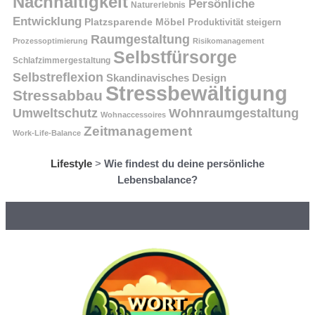
Nachhaltigkeit
Persönliche
Naturerlebnis
Entwicklung
Platzsparende Möbel
Produktivität steigern
Raumgestaltung
Prozessoptimierung
Risikomanagement
Selbstfürsorge
Schlafzimmergestaltung
Selbstreflexion
Skandinavisches Design
Stressbewältigung
Stressabbau
Umweltschutz
Wohnraumgestaltung
Wohnaccessoires
Zeitmanagement
Work-Life-Balance
Lifestyle
>
Wie findest du deine persönliche
Lebensbalance?