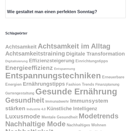
Wie gestaltet man einen perfekten Sonntag?
Schlagwörter
Achtsamkeit im Alltag
Achtsamkeit
Achtsamkeitstraining
Digitale Transformation
Effizienzsteigerung
Einrichtungstipps
Digitalisierung
Energieeffizienz
Entspannung
Entspannungstechniken
Erneuerbare
Ernährungstipps
Energien
Fashion Trends
Finanzplanung
Gesunde Ernährung
Gartengestaltung
Gesundheit
Immunsystem
Immunabwehr
stärken
Künstliche Intelligenz
Industrie 4.0
Modetrends
Luxusmode
Mentale Gesundheit
Nachhaltige Mode
Nachhaltiges Wohnen