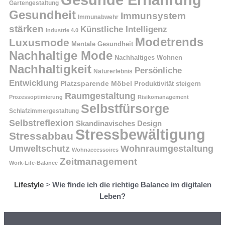
Gartengestaltung
Gesundheit
Immunsystem
Immunabwehr
stärken
Künstliche Intelligenz
Industrie 4.0
Modetrends
Luxusmode
Mentale Gesundheit
Nachhaltige Mode
Nachhaltiges Wohnen
Nachhaltigkeit
Persönliche
Naturerlebnis
Entwicklung
Platzsparende Möbel
Produktivität steigern
Raumgestaltung
Prozessoptimierung
Risikomanagement
Selbstfürsorge
Schlafzimmergestaltung
Selbstreflexion
Skandinavisches Design
Stressbewältigung
Stressabbau
Umweltschutz
Wohnraumgestaltung
Wohnaccessoires
Zeitmanagement
Work-Life-Balance
Lifestyle
>
Wie finde ich die richtige Balance im digitalen
Leben?