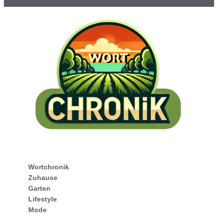
Wortchronik
Zuhause
Garten
Lifestyle
Mode