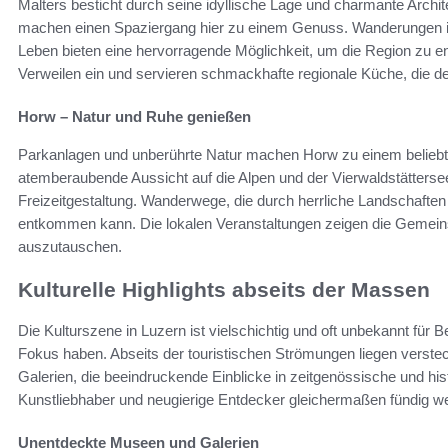
Malters besticht durch seine idyllische Lage und charmante Archi
machen einen Spaziergang hier zu einem Genuss. Wanderungen in 
Leben bieten eine hervorragende Möglichkeit, um die Region zu e
Verweilen ein und servieren schmackhafte regionale Küche, die de
Horw – Natur und Ruhe genießen
Parkanlagen und unberührte Natur machen Horw zu einem beliebt
atemberaubende Aussicht auf die Alpen und der Vierwaldstätterse
Freizeitgestaltung. Wanderwege, die durch herrliche Landschaften
entkommen kann. Die lokalen Veranstaltungen zeigen die Gemeins
auszutauschen.
Kulturelle Highlights abseits der Massen
Die Kulturszene in Luzern ist vielschichtig und oft unbekannt für 
Fokus haben. Abseits der touristischen Strömungen liegen verst
Galerien, die beeindruckende Einblicke in zeitgenössische und his
Kunstliebhaber und neugierige Entdecker gleichermaßen fündig w
Unentdeckte Museen und Galerien