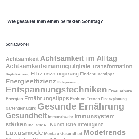
Wie gestaltet man einen perfekten Sonntag?
Schlagwörter
Achtsamkeit im Alltag
Achtsamkeit
Achtsamkeitstraining
Digitale Transformation
Effizienzsteigerung
Einrichtungstipps
Digitalisierung
Energieeffizienz
Entspannung
Entspannungstechniken
Erneuerbare
Ernährungstipps
Energien
Fashion Trends
Finanzplanung
Gesunde Ernährung
Gartengestaltung
Gesundheit
Immunsystem
Immunabwehr
stärken
Künstliche Intelligenz
Industrie 4.0
Modetrends
Luxusmode
Mentale Gesundheit