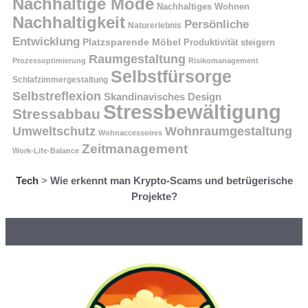
Nachhaltige Mode
Nachhaltiges Wohnen
Nachhaltigkeit
Persönliche
Naturerlebnis
Entwicklung
Platzsparende Möbel
Produktivität steigern
Raumgestaltung
Prozessoptimierung
Risikomanagement
Selbstfürsorge
Schlafzimmergestaltung
Selbstreflexion
Skandinavisches Design
Stressbewältigung
Stressabbau
Umweltschutz
Wohnraumgestaltung
Wohnaccessoires
Zeitmanagement
Work-Life-Balance
Tech
>
Wie erkennt man Krypto-Scams und betrügerische
Projekte?