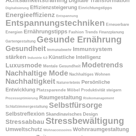
Achtsamkeitstraining
Digitale Transformation
Effizienzsteigerung
Einrichtungstipps
Digitalisierung
Energieeffizienz
Entspannung
Entspannungstechniken
Erneuerbare
Ernährungstipps
Energien
Fashion Trends
Finanzplanung
Gesunde Ernährung
Gartengestaltung
Gesundheit
Immunsystem
Immunabwehr
stärken
Künstliche Intelligenz
Industrie 4.0
Modetrends
Luxusmode
Mentale Gesundheit
Nachhaltige Mode
Nachhaltiges Wohnen
Nachhaltigkeit
Persönliche
Naturerlebnis
Entwicklung
Platzsparende Möbel
Produktivität steigern
Raumgestaltung
Prozessoptimierung
Risikomanagement
Selbstfürsorge
Schlafzimmergestaltung
Selbstreflexion
Skandinavisches Design
Stressbewältigung
Stressabbau
Umweltschutz
Wohnraumgestaltung
Wohnaccessoires