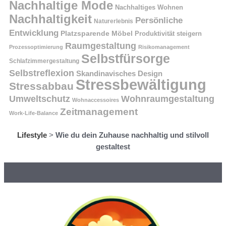
Nachhaltige Mode
Nachhaltiges Wohnen
Nachhaltigkeit
Persönliche
Naturerlebnis
Entwicklung
Platzsparende Möbel
Produktivität steigern
Raumgestaltung
Prozessoptimierung
Risikomanagement
Selbstfürsorge
Schlafzimmergestaltung
Selbstreflexion
Skandinavisches Design
Stressbewältigung
Stressabbau
Umweltschutz
Wohnraumgestaltung
Wohnaccessoires
Zeitmanagement
Work-Life-Balance
Lifestyle
>
Wie du dein Zuhause nachhaltig und stilvoll
gestaltest