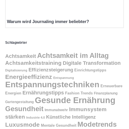
Warum wird Journaling immer beliebter?
Schlagwörter
Achtsamkeit im Alltag
Achtsamkeit
Achtsamkeitstraining
Digitale Transformation
Effizienzsteigerung
Einrichtungstipps
Digitalisierung
Energieeffizienz
Entspannung
Entspannungstechniken
Erneuerbare
Ernährungstipps
Energien
Fashion Trends
Finanzplanung
Gesunde Ernährung
Gartengestaltung
Gesundheit
Immunsystem
Immunabwehr
stärken
Künstliche Intelligenz
Industrie 4.0
Modetrends
Luxusmode
Mentale Gesundheit