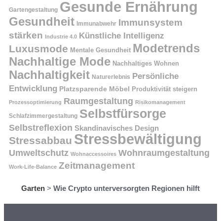
Gesunde Ernährung
Gartengestaltung
Gesundheit
Immunsystem
Immunabwehr
stärken
Künstliche Intelligenz
Industrie 4.0
Modetrends
Luxusmode
Mentale Gesundheit
Nachhaltige Mode
Nachhaltiges Wohnen
Nachhaltigkeit
Persönliche
Naturerlebnis
Entwicklung
Platzsparende Möbel
Produktivität steigern
Raumgestaltung
Prozessoptimierung
Risikomanagement
Selbstfürsorge
Schlafzimmergestaltung
Selbstreflexion
Skandinavisches Design
Stressbewältigung
Stressabbau
Umweltschutz
Wohnraumgestaltung
Wohnaccessoires
Zeitmanagement
Work-Life-Balance
Garten
>
Wie Crypto unterversorgten Regionen hilft