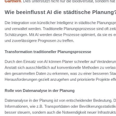
Gärtnern
. Dies unterstützt nicht nur die Biodiversität, sondern ha
Wie beeinflusst AI die städtische Planung
Die Integration von künstlicher Intelligenz in städtische Planungs
und verwaltet werden. Traditionelle Planungsprozesse sind oft zei
Schätzungen. Mit AI werden diese Prozesse optimiert, da sie es 
und zuverlässigere Prognosen zu treffen.
Transformation traditioneller Planungsprozesse
Durch den Einsatz von AI können Planer schneller auf Veränderung
Anstatt sich ausschließlich auf konventionelle Methoden zu verla
den gesammelten Daten zu erkennen, was zu einer besseren Stadt
Herausforderungen gezielt anzugehen und priorisierte Projekte ef
Rolle von Datenanalyse in der Planung
Datenanalyse in der Planung ist von entscheidender Bedeutung. 
Informationen, wie z.B. Transportdaten oder Bevölkerungsstatist
besser steuern, sondern auch die Notwendigkeit neuer Infrastrukt