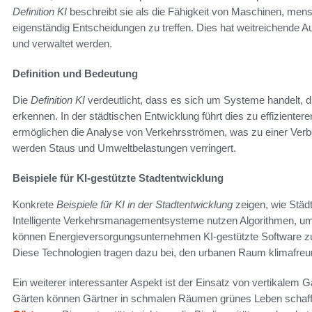
Definition KI
beschreibt sie als die Fähigkeit von Maschinen, m
eigenständig Entscheidungen zu treffen. Dies hat weitreichende A
und verwaltet werden.
Definition und Bedeutung
Die
Definition KI
verdeutlicht, dass es sich um Systeme handelt, 
erkennen. In der städtischen Entwicklung führt dies zu effiziente
ermöglichen die Analyse von Verkehrsströmen, was zu einer Ve
werden Staus und Umweltbelastungen verringert.
Beispiele für KI-gestützte Stadtentwicklung
Konkrete
Beispiele für KI in der Stadtentwicklung
zeigen, wie Städt
Intelligente Verkehrsmanagementsysteme nutzen Algorithmen, um 
können Energieversorgungsunternehmen KI-gestützte Software z
Diese Technologien tragen dazu bei, den urbanen Raum klimafreund
Ein weiterer interessanter Aspekt ist der Einsatz von vertikalem
Gärten können Gärtner in schmalen Räumen grünes Leben schaffen