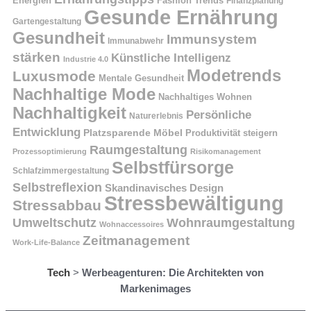
Energien
Fashion Trends
Finanzplanung
Gesunde Ernährung
Gartengestaltung
Gesundheit
Immunsystem
Immunabwehr
stärken
Künstliche Intelligenz
Industrie 4.0
Modetrends
Luxusmode
Mentale Gesundheit
Nachhaltige Mode
Nachhaltiges Wohnen
Nachhaltigkeit
Persönliche
Naturerlebnis
Entwicklung
Platzsparende Möbel
Produktivität steigern
Raumgestaltung
Prozessoptimierung
Risikomanagement
Selbstfürsorge
Schlafzimmergestaltung
Selbstreflexion
Skandinavisches Design
Stressbewältigung
Stressabbau
Umweltschutz
Wohnraumgestaltung
Wohnaccessoires
Zeitmanagement
Work-Life-Balance
Tech
>
Werbeagenturen: Die Architekten von
Markenimages