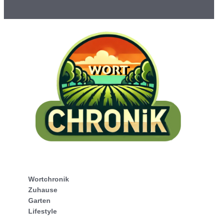
Wortchronik
Zuhause
Garten
Lifestyle