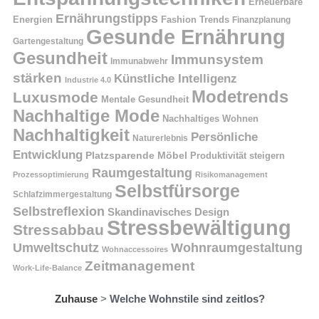
Erneuerbare
Ernährungstipps
Energien
Fashion Trends
Finanzplanung
Gesunde Ernährung
Gartengestaltung
Gesundheit
Immunsystem
Immunabwehr
stärken
Künstliche Intelligenz
Industrie 4.0
Modetrends
Luxusmode
Mentale Gesundheit
Nachhaltige Mode
Nachhaltiges Wohnen
Nachhaltigkeit
Persönliche
Naturerlebnis
Entwicklung
Platzsparende Möbel
Produktivität steigern
Raumgestaltung
Prozessoptimierung
Risikomanagement
Selbstfürsorge
Schlafzimmergestaltung
Selbstreflexion
Skandinavisches Design
Stressbewältigung
Stressabbau
Umweltschutz
Wohnraumgestaltung
Wohnaccessoires
Zeitmanagement
Work-Life-Balance
Zuhause
>
Welche Wohnstile sind zeitlos?