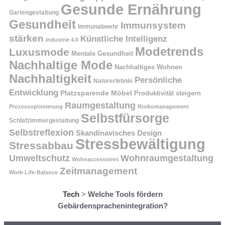
Gesunde Ernährung
Gartengestaltung
Gesundheit
Immunsystem
Immunabwehr
stärken
Künstliche Intelligenz
Industrie 4.0
Modetrends
Luxusmode
Mentale Gesundheit
Nachhaltige Mode
Nachhaltiges Wohnen
Nachhaltigkeit
Persönliche
Naturerlebnis
Entwicklung
Platzsparende Möbel
Produktivität steigern
Raumgestaltung
Prozessoptimierung
Risikomanagement
Selbstfürsorge
Schlafzimmergestaltung
Selbstreflexion
Skandinavisches Design
Stressbewältigung
Stressabbau
Umweltschutz
Wohnraumgestaltung
Wohnaccessoires
Zeitmanagement
Work-Life-Balance
Tech
>
Welche Tools fördern
Gebärdensprachenintegration?