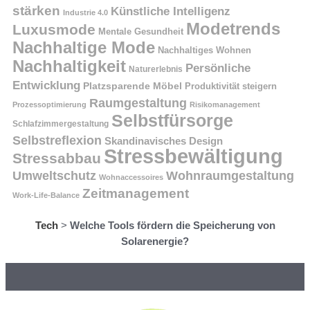
stärken
Künstliche Intelligenz
Industrie 4.0
Modetrends
Luxusmode
Mentale Gesundheit
Nachhaltige Mode
Nachhaltiges Wohnen
Nachhaltigkeit
Persönliche
Naturerlebnis
Entwicklung
Platzsparende Möbel
Produktivität steigern
Raumgestaltung
Prozessoptimierung
Risikomanagement
Selbstfürsorge
Schlafzimmergestaltung
Selbstreflexion
Skandinavisches Design
Stressbewältigung
Stressabbau
Umweltschutz
Wohnraumgestaltung
Wohnaccessoires
Zeitmanagement
Work-Life-Balance
Tech
>
Welche Tools fördern die Speicherung von
Solarenergie?