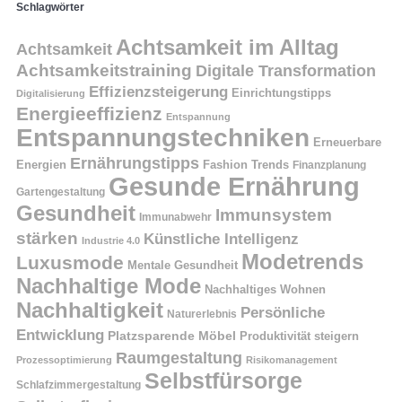
Schlagwörter
Achtsamkeit im Alltag
Achtsamkeit
Achtsamkeitstraining
Digitale Transformation
Effizienzsteigerung
Einrichtungstipps
Digitalisierung
Energieeffizienz
Entspannung
Entspannungstechniken
Erneuerbare
Ernährungstipps
Energien
Fashion Trends
Finanzplanung
Gesunde Ernährung
Gartengestaltung
Gesundheit
Immunsystem
Immunabwehr
stärken
Künstliche Intelligenz
Industrie 4.0
Modetrends
Luxusmode
Mentale Gesundheit
Nachhaltige Mode
Nachhaltiges Wohnen
Nachhaltigkeit
Persönliche
Naturerlebnis
Entwicklung
Platzsparende Möbel
Produktivität steigern
Raumgestaltung
Prozessoptimierung
Risikomanagement
Selbstfürsorge
Schlafzimmergestaltung