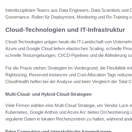
Interdisziplinäre Teams aus Data Engineers, Data Scientists und
Governance. Rollen für Deployment, Monitoring und Re-Training sic
Cloud-Technologien und IT-Infrastruktur
Cloud-Technologien prägen heute die IT-Landschaft von Unterne
Azure und Google Cloud liefern elastisches Scaling, schnelle Prov
schnelle Testumgebungen, CI/CD-Pipelines und die Abfederung s
Für die Praxis stehen Strategien im Vordergrund, die Flexibilität 
Rightsizing, Reserved Instances und Cost Allocation Tags reduzi
CloudHealth helfen bei der Analyse und beim Vergleich der Total
Multi-Cloud- und Hybrid-Cloud-Strategien
Viele Firmen wählen eine Multi-Cloud Strategie, um Vendor Lock‑i
Kubernetes, Google Anthos und Azure Arc bieten Orchestrierung 
regulierte Daten in lokalen Rechenzentren zu halten, während and
Edge Computing und latenzkritische Anwendungen