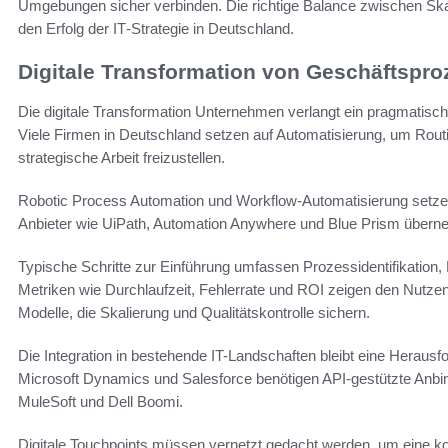
Umgebungen sicher verbinden. Die richtige Balance zwischen Skal
den Erfolg der IT‑Strategie in Deutschland.
Digitale Transformation von Geschäftspr
Die digitale Transformation Unternehmen verlangt ein pragmatisc
Viele Firmen in Deutschland setzen auf Automatisierung, um Rout
strategische Arbeit freizustellen.
Robotic Process Automation und Workflow-Automatisierung setzen 
Anbieter wie UiPath, Automation Anywhere und Blue Prism übern
Typische Schritte zur Einführung umfassen Prozessidentifikation,
Metriken wie Durchlaufzeit, Fehlerrate und ROI zeigen den Nut
Modelle, die Skalierung und Qualitätskontrolle sichern.
Die Integration in bestehende IT-Landschaften bleibt eine Her
Microsoft Dynamics und Salesforce benötigen API-gestützte Anb
MuleSoft und Dell Boomi.
Digitale Touchpoints müssen vernetzt gedacht werden, um eine 