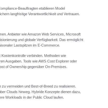
 Compliance-Beauftragten etablieren Model
hern langfristige Verantwortlichkeit und Vertrauen.
hmen. Anbieter wie Amazon Web Services, Microsoft
isionierung und globale Verfügbarkeit. Das ermöglicht
aisonaler Lastspitzen im E‑Commerce.
mit Kostenkontrolle verbinden. Methoden wie
eren Ausgaben. Tools wie AWS Cost Explorer oder
 Cost of Ownership gegenüber On‑Premises.
n zu vermeiden und Best‑of‑Breed zu realisieren.
über Clouds hinweg. Hybride Konzepte dienen dazu,
ere Workloads in der Public Cloud laufen.