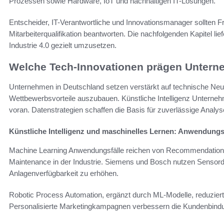
Prozessen sowie Hardware, IoT und nachhaltigen IT-Lösungen.
Entscheider, IT-Verantwortliche und Innovationsmanager sollten Fr
Mitarbeiterqualifikation beantworten. Die nachfolgenden Kapitel li
Industrie 4.0 gezielt umzusetzen.
Welche Tech-Innovationen prägen Unter
Unternehmen in Deutschland setzen verstärkt auf technische Neue
Wettbewerbsvorteile auszubauen. Künstliche Intelligenz Unterneh
voran. Datenstrategien schaffen die Basis für zuverlässige Analy
Künstliche Intelligenz und maschinelles Lernen: Anwendungs
Machine Learning Anwendungsfälle reichen von Recommendation
Maintenance in der Industrie. Siemens und Bosch nutzen Sensord
Anlagenverfügbarkeit zu erhöhen.
Robotic Process Automation, ergänzt durch ML-Modelle, reduzier
Personalisierte Marketingkampagnen verbessern die Kundenbindu