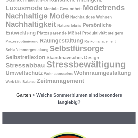
Industrie 4.0
Modetrends
Luxusmode
Mentale Gesundheit
Nachhaltige Mode
Nachhaltiges Wohnen
Nachhaltigkeit
Persönliche
Naturerlebnis
Entwicklung
Platzsparende Möbel
Produktivität steigern
Raumgestaltung
Prozessoptimierung
Risikomanagement
Selbstfürsorge
Schlafzimmergestaltung
Selbstreflexion
Skandinavisches Design
Stressbewältigung
Stressabbau
Umweltschutz
Wohnraumgestaltung
Wohnaccessoires
Zeitmanagement
Work-Life-Balance
Garten
>
Welche Sommerblumen sind besonders
langlebig?