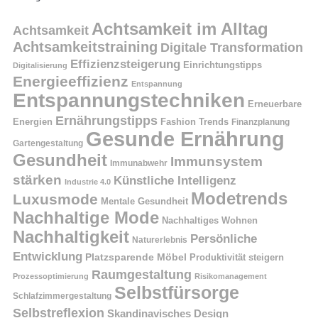
Achtsamkeit im Alltag
Achtsamkeit
Achtsamkeitstraining
Digitale Transformation
Effizienzsteigerung
Einrichtungstipps
Digitalisierung
Energieeffizienz
Entspannung
Entspannungstechniken
Erneuerbare
Ernährungstipps
Energien
Fashion Trends
Finanzplanung
Gesunde Ernährung
Gartengestaltung
Gesundheit
Immunsystem
Immunabwehr
stärken
Künstliche Intelligenz
Industrie 4.0
Modetrends
Luxusmode
Mentale Gesundheit
Nachhaltige Mode
Nachhaltiges Wohnen
Nachhaltigkeit
Persönliche
Naturerlebnis
Entwicklung
Platzsparende Möbel
Produktivität steigern
Raumgestaltung
Prozessoptimierung
Risikomanagement
Selbstfürsorge
Schlafzimmergestaltung
Selbstreflexion
Skandinavisches Design