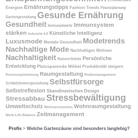
Ernährungstipps
Energien
Fashion Trends
Finanzplanung
Gesunde Ernährung
Gartengestaltung
Gesundheit
Immunsystem
Immunabwehr
stärken
Künstliche Intelligenz
Industrie 4.0
Modetrends
Luxusmode
Mentale Gesundheit
Nachhaltige Mode
Nachhaltiges Wohnen
Nachhaltigkeit
Persönliche
Naturerlebnis
Entwicklung
Platzsparende Möbel
Produktivität steigern
Raumgestaltung
Prozessoptimierung
Risikomanagement
Selbstfürsorge
Schlafzimmergestaltung
Selbstreflexion
Skandinavisches Design
Stressbewältigung
Stressabbau
Umweltschutz
Wohnraumgestaltung
Wohnaccessoires
Zeitmanagement
Work-Life-Balance
Profis
>
Welche Gartenzäune sind besonders langlebig?