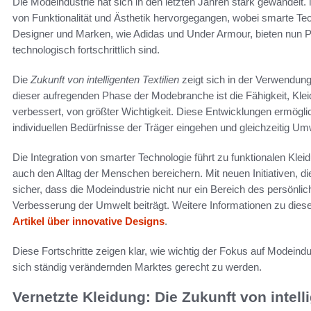
Die Modeindustrie hat sich in den letzten Jahren stark gewandelt
von Funktionalität und Ästhetik hervorgegangen, wobei smarte T
Designer und Marken, wie Adidas und Under Armour, bieten nun P
technologisch fortschrittlich sind.
Die
Zukunft von intelligenten Textilien
zeigt sich in der Verwendung
dieser aufregenden Phase der Modebranche ist die Fähigkeit, Klei
verbessert, von größter Wichtigkeit. Diese Entwicklungen ermöglic
individuellen Bedürfnisse der Träger eingehen und gleichzeitig U
Die Integration von smarter Technologie führt zu funktionalen Klei
auch den Alltag der Menschen bereichern. Mit neuen Initiativen, di
sicher, dass die Modeindustrie nicht nur ein Bereich des persönli
Verbesserung der Umwelt beiträgt. Weitere Informationen zu dies
Artikel über innovative Designs
.
Diese Fortschritte zeigen klar, wie wichtig der Fokus auf Modeind
sich ständig verändernden Marktes gerecht zu werden.
Vernetzte Kleidung: Die Zukunft von intelli