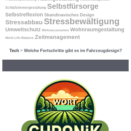
Selbstfürsorge
Schlafzimmergestaltung
Selbstreflexion
Skandinavisches Design
Stressbewältigung
Stressabbau
Umweltschutz
Wohnraumgestaltung
Wohnaccessoires
Zeitmanagement
Work-Life-Balance
Tech
>
Welche Fortschritte gibt es im Fahrzeugdesign?