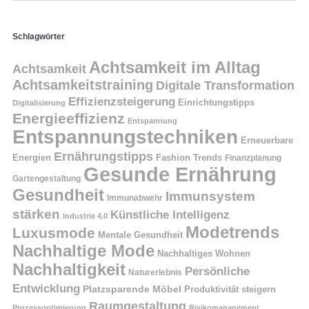
Schlagwörter
Achtsamkeit im Alltag
Achtsamkeit
Achtsamkeitstraining
Digitale Transformation
Effizienzsteigerung
Einrichtungstipps
Digitalisierung
Energieeffizienz
Entspannung
Entspannungstechniken
Erneuerbare
Ernährungstipps
Energien
Fashion Trends
Finanzplanung
Gesunde Ernährung
Gartengestaltung
Gesundheit
Immunsystem
Immunabwehr
stärken
Künstliche Intelligenz
Industrie 4.0
Modetrends
Luxusmode
Mentale Gesundheit
Nachhaltige Mode
Nachhaltiges Wohnen
Nachhaltigkeit
Persönliche
Naturerlebnis
Entwicklung
Platzsparende Möbel
Produktivität steigern
Raumgestaltung
Prozessoptimierung
Risikomanagement