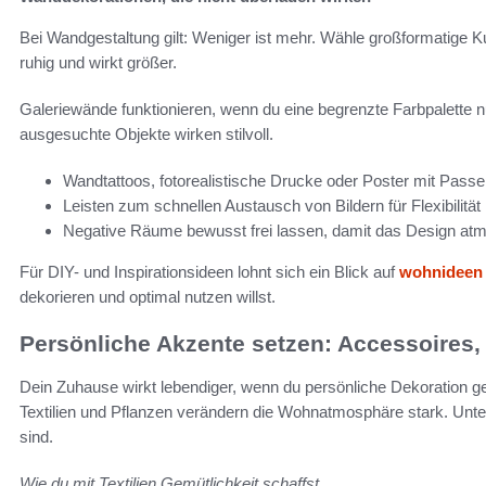
Bei Wandgestaltung gilt: Weniger ist mehr. Wähle großformatige Kuns
ruhig und wirkt größer.
Galeriewände funktionieren, wenn du eine begrenzte Farbpalette nu
ausgesuchte Objekte wirken stilvoll.
Wandtattoos, fotorealistische Drucke oder Poster mit Passe
Leisten zum schnellen Austausch von Bildern für Flexibilität
Negative Räume bewusst frei lassen, damit das Design at
Für DIY- und Inspirationsideen lohnt sich ein Blick auf
wohnideen 
dekorieren und optimal nutzen willst.
Persönliche Akzente setzen: Accessoires, 
Dein Zuhause wirkt lebendiger, wenn du persönliche Dekoration ge
Textilien und Pflanzen verändern die Wohnatmosphäre stark. Unten
sind.
Wie du mit Textilien Gemütlichkeit schaffst