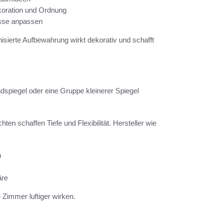
koration und Ordnung
isse anpassen
nisierte Aufbewahrung wirkt dekorativ und schafft
dspiegel oder eine Gruppe kleinerer Spiegel
n schaffen Tiefe und Flexibilität. Hersteller wie
h
äre
immer luftiger wirken.