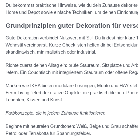
Du bekommst praktische Hinweise, wie du dein Zuhause dekorier
Home und Depot sowie einfache Techniken, um deinen Einrichtung
Grundprinzipien guter Dekoration für ver
Gute Dekoration verbindet Nutzwert mit Stil. Du findest hier klare 
Wohnstil vereinbarst. Kurze Checklisten helfen dir bei Entschei
skandinavisch, minimalistisch oder industrial.
Richte zuerst deinen Alltag ein: prüfe Stauraum, Sitzplätze und A
liefern. Ein Couchtisch mit integriertem Stauraum oder offene Reg
Marken wie IKEA bieten modulare Lösungen, Muuto und HAY stehen
Ferm Living liefert dekorative Objekte, die praktisch bleiben. Prio
Leuchten, Kissen und Kunst.
Farbkonzepte, die in jedem Zuhause funktionieren
Beginne mit neutralen Grundtönen: Weiß, Beige und Grau schaffen
Petrol oder Terrakotta für Spannungsfelder.