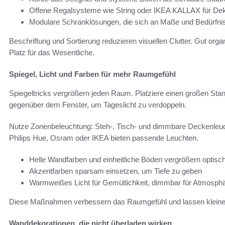
Offene Regalsysteme wie String oder IKEA KALLAX für De
Modulare Schranklösungen, die sich an Maße und Bedürfn
Beschriftung und Sortierung reduzieren visuellen Clutter. Gut orga
Platz für das Wesentliche.
Spiegel, Licht und Farben für mehr Raumgefühl
Spiegeltricks vergrößern jeden Raum. Platziere einen großen Stan
gegenüber dem Fenster, um Tageslicht zu verdoppeln.
Nutze Zonenbeleuchtung: Steh-, Tisch- und dimmbare Deckenleuchte
Philips Hue, Osram oder IKEA bieten passende Leuchten.
Helle Wandfarben und einheitliche Böden vergrößern optisc
Akzentfarben sparsam einsetzen, um Tiefe zu geben
Warmweißes Licht für Gemütlichkeit, dimmbar für Atmosph
Diese Maßnahmen verbessern das Raumgefühl und lassen kleine Z
Wanddekorationen, die nicht überladen wirken