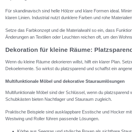
Für skandinavisch sind helle Hölzer und klare Formen ideal. Minima
klaren Linien. Industrial nutzt dunklere Farben und rohe Materialie
Setze das Farbkonzept und die Materialwahl so ein, dass Funktional
Änderungen an Textilien oder Leuchten reichen oft, um den Wohnsti
Dekoration für kleine Räume: Platzsparen
Wenn du kleine Räume dekorieren willst, hilft ein klarer Plan. Set
Dekoelemente. So wirkst du platzsparend und schaffst ein ange
Multifunktionale Möbel und dekorative Stauraumlösungen
Multifunktionale Möbel sind der Schlüssel, wenn du platzsparend w
Schubkästen bieten Nachtlager und Stauraum zugleich.
Praktische Beispiele sind ausklappbare Esstische und Hocker 
Westwing und Roller führen passende Lösungen.
Körbe aus Seegras und stylische Boxen als sichtbare Stau