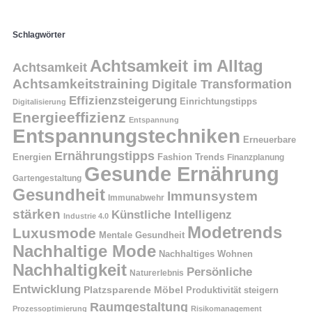
Schlagwörter
Achtsamkeit im Alltag
Achtsamkeit
Achtsamkeitstraining
Digitale Transformation
Effizienzsteigerung
Einrichtungstipps
Digitalisierung
Energieeffizienz
Entspannung
Entspannungstechniken
Erneuerbare
Ernährungstipps
Energien
Fashion Trends
Finanzplanung
Gesunde Ernährung
Gartengestaltung
Gesundheit
Immunsystem
Immunabwehr
stärken
Künstliche Intelligenz
Industrie 4.0
Modetrends
Luxusmode
Mentale Gesundheit
Nachhaltige Mode
Nachhaltiges Wohnen
Nachhaltigkeit
Persönliche
Naturerlebnis
Entwicklung
Platzsparende Möbel
Produktivität steigern
Raumgestaltung
Prozessoptimierung
Risikomanagement