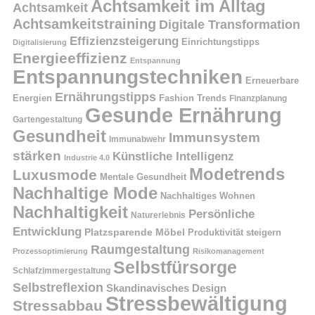
Achtsamkeit im Alltag
Achtsamkeit
Achtsamkeitstraining
Digitale Transformation
Effizienzsteigerung
Einrichtungstipps
Digitalisierung
Energieeffizienz
Entspannung
Entspannungstechniken
Erneuerbare
Ernährungstipps
Energien
Fashion Trends
Finanzplanung
Gesunde Ernährung
Gartengestaltung
Gesundheit
Immunsystem
Immunabwehr
stärken
Künstliche Intelligenz
Industrie 4.0
Modetrends
Luxusmode
Mentale Gesundheit
Nachhaltige Mode
Nachhaltiges Wohnen
Nachhaltigkeit
Persönliche
Naturerlebnis
Entwicklung
Platzsparende Möbel
Produktivität steigern
Raumgestaltung
Prozessoptimierung
Risikomanagement
Selbstfürsorge
Schlafzimmergestaltung
Selbstreflexion
Skandinavisches Design
Stressbewältigung
Stressabbau