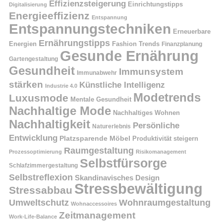
Effizienzsteigerung
Einrichtungstipps
Digitalisierung
Energieeffizienz
Entspannung
Entspannungstechniken
Erneuerbare
Ernährungstipps
Energien
Fashion Trends
Finanzplanung
Gesunde Ernährung
Gartengestaltung
Gesundheit
Immunsystem
Immunabwehr
stärken
Künstliche Intelligenz
Industrie 4.0
Modetrends
Luxusmode
Mentale Gesundheit
Nachhaltige Mode
Nachhaltiges Wohnen
Nachhaltigkeit
Persönliche
Naturerlebnis
Entwicklung
Platzsparende Möbel
Produktivität steigern
Raumgestaltung
Prozessoptimierung
Risikomanagement
Selbstfürsorge
Schlafzimmergestaltung
Selbstreflexion
Skandinavisches Design
Stressbewältigung
Stressabbau
Umweltschutz
Wohnraumgestaltung
Wohnaccessoires
Zeitmanagement
Work-Life-Balance