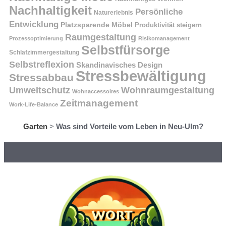
Nachhaltigkeit
Persönliche
Naturerlebnis
Entwicklung
Platzsparende Möbel
Produktivität steigern
Raumgestaltung
Prozessoptimierung
Risikomanagement
Selbstfürsorge
Schlafzimmergestaltung
Selbstreflexion
Skandinavisches Design
Stressbewältigung
Stressabbau
Umweltschutz
Wohnraumgestaltung
Wohnaccessoires
Zeitmanagement
Work-Life-Balance
Garten
>
Was sind Vorteile vom Leben in Neu-Ulm?