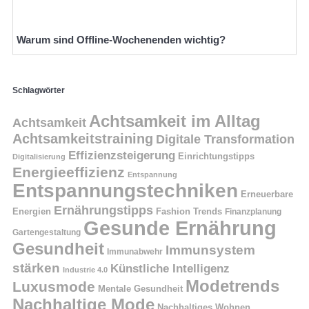
Warum sind Offline-Wochenenden wichtig?
Schlagwörter
Achtsamkeit im Alltag
Achtsamkeit
Achtsamkeitstraining
Digitale Transformation
Effizienzsteigerung
Einrichtungstipps
Digitalisierung
Energieeffizienz
Entspannung
Entspannungstechniken
Erneuerbare
Ernährungstipps
Energien
Fashion Trends
Finanzplanung
Gesunde Ernährung
Gartengestaltung
Gesundheit
Immunsystem
Immunabwehr
stärken
Künstliche Intelligenz
Industrie 4.0
Modetrends
Luxusmode
Mentale Gesundheit
Nachhaltige Mode
Nachhaltiges Wohnen