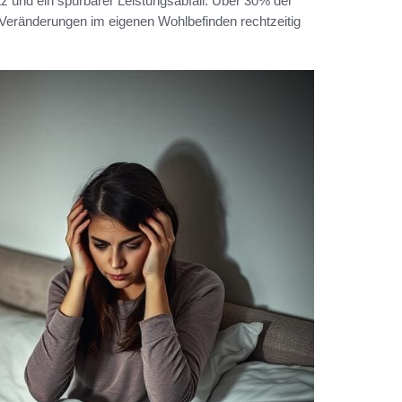
z und ein spürbarer Leistungsabfall. Über 30% der
 Veränderungen im eigenen Wohlbefinden rechtzeitig