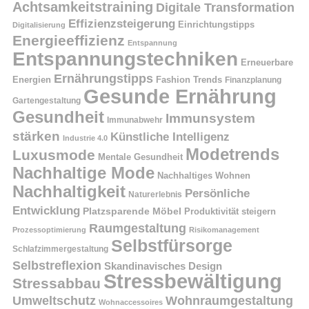
Achtsamkeitstraining
Digitale Transformation
Effizienzsteigerung
Einrichtungstipps
Digitalisierung
Energieeffizienz
Entspannung
Entspannungstechniken
Erneuerbare
Ernährungstipps
Energien
Fashion Trends
Finanzplanung
Gesunde Ernährung
Gartengestaltung
Gesundheit
Immunsystem
Immunabwehr
stärken
Künstliche Intelligenz
Industrie 4.0
Modetrends
Luxusmode
Mentale Gesundheit
Nachhaltige Mode
Nachhaltiges Wohnen
Nachhaltigkeit
Persönliche
Naturerlebnis
Entwicklung
Platzsparende Möbel
Produktivität steigern
Raumgestaltung
Prozessoptimierung
Risikomanagement
Selbstfürsorge
Schlafzimmergestaltung
Selbstreflexion
Skandinavisches Design
Stressbewältigung
Stressabbau
Umweltschutz
Wohnraumgestaltung
Wohnaccessoires