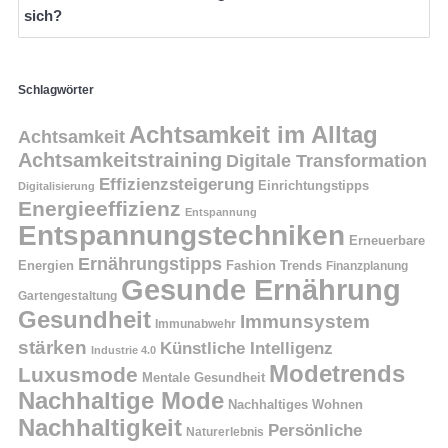
sich?
Schlagwörter
Achtsamkeit im Alltag
Achtsamkeit
Achtsamkeitstraining
Digitale Transformation
Effizienzsteigerung
Einrichtungstipps
Digitalisierung
Energieeffizienz
Entspannung
Entspannungstechniken
Erneuerbare
Ernährungstipps
Energien
Fashion Trends
Finanzplanung
Gesunde Ernährung
Gartengestaltung
Gesundheit
Immunsystem
Immunabwehr
stärken
Künstliche Intelligenz
Industrie 4.0
Modetrends
Luxusmode
Mentale Gesundheit
Nachhaltige Mode
Nachhaltiges Wohnen
Nachhaltigkeit
Persönliche
Naturerlebnis