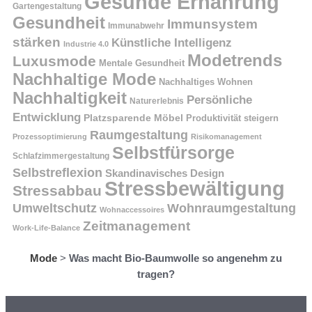
Gesunde Ernährung
Gartengestaltung
Gesundheit
Immunsystem
Immunabwehr
stärken
Künstliche Intelligenz
Industrie 4.0
Modetrends
Luxusmode
Mentale Gesundheit
Nachhaltige Mode
Nachhaltiges Wohnen
Nachhaltigkeit
Persönliche
Naturerlebnis
Entwicklung
Platzsparende Möbel
Produktivität steigern
Raumgestaltung
Prozessoptimierung
Risikomanagement
Selbstfürsorge
Schlafzimmergestaltung
Selbstreflexion
Skandinavisches Design
Stressbewältigung
Stressabbau
Umweltschutz
Wohnraumgestaltung
Wohnaccessoires
Zeitmanagement
Work-Life-Balance
Mode
>
Was macht Bio-Baumwolle so angenehm zu
tragen?