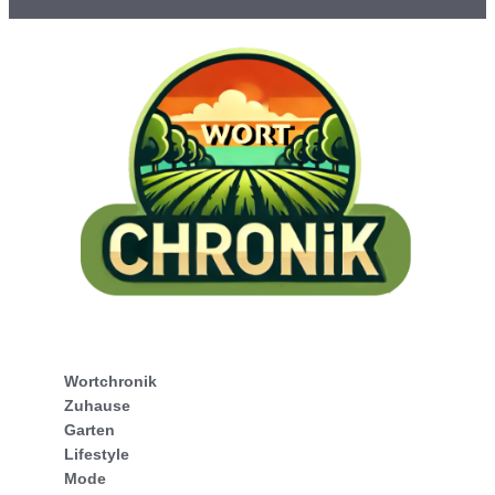
Wortchronik
Zuhause
Garten
Lifestyle
Mode