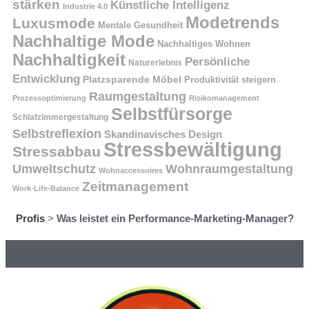
stärken
Künstliche Intelligenz
Industrie 4.0
Modetrends
Luxusmode
Mentale Gesundheit
Nachhaltige Mode
Nachhaltiges Wohnen
Nachhaltigkeit
Persönliche
Naturerlebnis
Entwicklung
Platzsparende Möbel
Produktivität steigern
Raumgestaltung
Prozessoptimierung
Risikomanagement
Selbstfürsorge
Schlafzimmergestaltung
Selbstreflexion
Skandinavisches Design
Stressbewältigung
Stressabbau
Umweltschutz
Wohnraumgestaltung
Wohnaccessoires
Zeitmanagement
Work-Life-Balance
Profis
>
Was leistet ein Performance-Marketing-Manager?