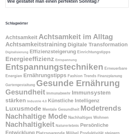
Wie gestaltet man einen perfekten Sonntag?
Schlagwörter
Achtsamkeit im Alltag
Achtsamkeit
Achtsamkeitstraining
Digitale Transformation
Effizienzsteigerung
Einrichtungstipps
Digitalisierung
Energieeffizienz
Entspannung
Entspannungstechniken
Erneuerbare
Ernährungstipps
Energien
Fashion Trends
Finanzplanung
Gesunde Ernährung
Gartengestaltung
Gesundheit
Immunsystem
Immunabwehr
stärken
Künstliche Intelligenz
Industrie 4.0
Modetrends
Luxusmode
Mentale Gesundheit
Nachhaltige Mode
Nachhaltiges Wohnen
Nachhaltigkeit
Persönliche
Naturerlebnis
Entwicklung
Platzsparende Möbel
Produktivität steigern