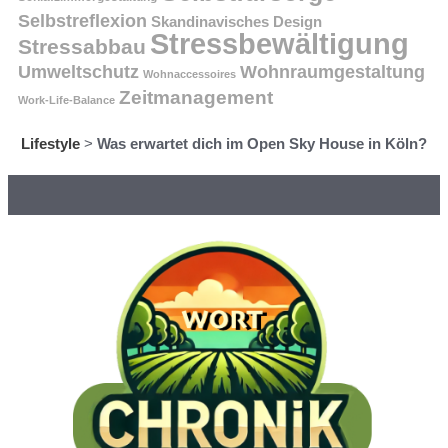
Selbstreflexion
Skandinavisches Design
Stressbewältigung
Stressabbau
Umweltschutz
Wohnraumgestaltung
Wohnaccessoires
Zeitmanagement
Work-Life-Balance
Lifestyle
>
Was erwartet dich im Open Sky House in Köln?