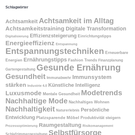
Schlagwörter
Achtsamkeit im Alltag
Achtsamkeit
Achtsamkeitstraining
Digitale Transformation
Effizienzsteigerung
Einrichtungstipps
Digitalisierung
Energieeffizienz
Entspannung
Entspannungstechniken
Erneuerbare
Ernährungstipps
Energien
Fashion Trends
Finanzplanung
Gesunde Ernährung
Gartengestaltung
Gesundheit
Immunsystem
Immunabwehr
stärken
Künstliche Intelligenz
Industrie 4.0
Modetrends
Luxusmode
Mentale Gesundheit
Nachhaltige Mode
Nachhaltiges Wohnen
Nachhaltigkeit
Persönliche
Naturerlebnis
Entwicklung
Platzsparende Möbel
Produktivität steigern
Raumgestaltung
Prozessoptimierung
Risikomanagement
Selbstfürsorge
Schlafzimmergestaltung