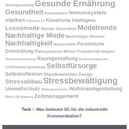
Gesunde Ernährung
Gartengestaltung
Gesundheit
Immunsystem
Immunabwehr
stärken
Künstliche Intelligenz
Industrie 4.0
Modetrends
Luxusmode
Mentale Gesundheit
Nachhaltige Mode
Nachhaltiges Wohnen
Nachhaltigkeit
Persönliche
Naturerlebnis
Entwicklung
Platzsparende Möbel
Produktivität steigern
Raumgestaltung
Prozessoptimierung
Risikomanagement
Selbstfürsorge
Schlafzimmergestaltung
Selbstreflexion
Skandinavisches Design
Stressbewältigung
Stressabbau
Umweltschutz
Wohnraumgestaltung
Wohnaccessoires
Zeitmanagement
Work-Life-Balance
Tech
>
Was bedeutet 5G für die industrielle
Kommunikation?