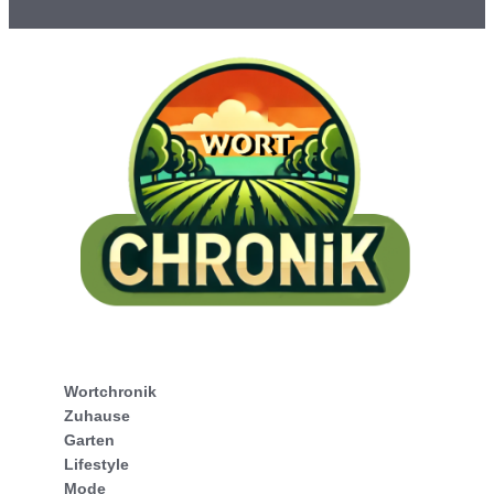
Wortchronik
Zuhause
Garten
Lifestyle
Mode