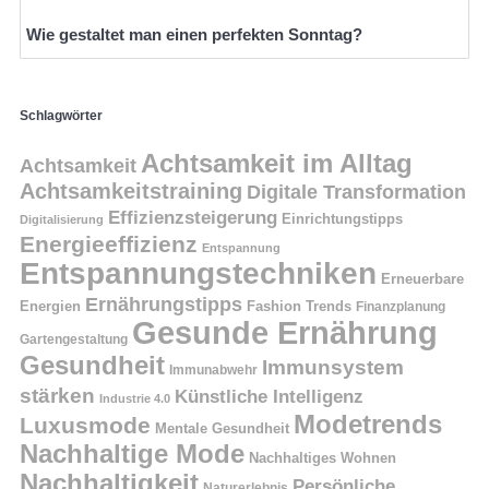
Wie gestaltet man einen perfekten Sonntag?
Schlagwörter
Achtsamkeit im Alltag
Achtsamkeit
Achtsamkeitstraining
Digitale Transformation
Effizienzsteigerung
Einrichtungstipps
Digitalisierung
Energieeffizienz
Entspannung
Entspannungstechniken
Erneuerbare
Ernährungstipps
Energien
Fashion Trends
Finanzplanung
Gesunde Ernährung
Gartengestaltung
Gesundheit
Immunsystem
Immunabwehr
stärken
Künstliche Intelligenz
Industrie 4.0
Modetrends
Luxusmode
Mentale Gesundheit
Nachhaltige Mode
Nachhaltiges Wohnen
Nachhaltigkeit
Persönliche
Naturerlebnis