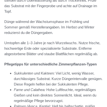
sterben durch Überwässerung als durch Trockenheit. Prüfe
das Substrat mit der Fingerprobe und achte auf Drainage im
Topf.
Dünge während der Wachstumsphase im Frühling und
Sommer gemäß Herstellerangaben. Im Herbst und Winter
reduzierst du die Düngergaben.
Umtopfen alle 1–3 Jahre je nach Wurzelwuchs. Nutze frische,
hochwertige Erde oder spezialisierte Substrate. Entferne
abgestorbene Blätter und staube Blattflächen regelmäßig ab.
Pflegetipps für unterschiedliche Zimmerpflanzen-Typen
Sukkulenten und Kakteen:
Viel Licht, wenig Wasser,
durchlässiges Substrat. Kurze Düngerintervalle genügen.
Diese Regeln helfen bei der Sukkulenten Pflege.
Farne und Calathea:
Hohe Luftfeuchte, regelmäßiges
Gießen und kein direktes Sonnenlicht. Ideal, wenn du
regelmäßige Pflege bevorzugst.
Palmen (Areca, Kentia):
Hell bis halbschattig, mäßig