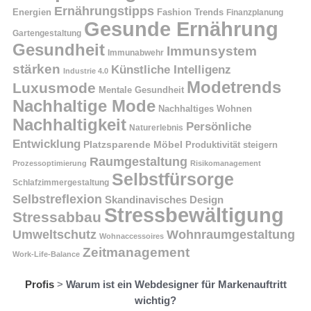
Ernährungstipps
Energien
Fashion Trends
Finanzplanung
Gesunde Ernährung
Gartengestaltung
Gesundheit
Immunsystem
Immunabwehr
stärken
Künstliche Intelligenz
Industrie 4.0
Modetrends
Luxusmode
Mentale Gesundheit
Nachhaltige Mode
Nachhaltiges Wohnen
Nachhaltigkeit
Persönliche
Naturerlebnis
Entwicklung
Platzsparende Möbel
Produktivität steigern
Raumgestaltung
Prozessoptimierung
Risikomanagement
Selbstfürsorge
Schlafzimmergestaltung
Selbstreflexion
Skandinavisches Design
Stressbewältigung
Stressabbau
Umweltschutz
Wohnraumgestaltung
Wohnaccessoires
Zeitmanagement
Work-Life-Balance
Profis
>
Warum ist ein Webdesigner für Markenauftritt
wichtig?