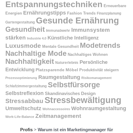
Entspannungstechniken
Erneuerbare
Ernährungstipps
Energien
Fashion Trends
Finanzplanung
Gesunde Ernährung
Gartengestaltung
Gesundheit
Immunsystem
Immunabwehr
stärken
Künstliche Intelligenz
Industrie 4.0
Modetrends
Luxusmode
Mentale Gesundheit
Nachhaltige Mode
Nachhaltiges Wohnen
Nachhaltigkeit
Persönliche
Naturerlebnis
Entwicklung
Platzsparende Möbel
Produktivität steigern
Raumgestaltung
Prozessoptimierung
Risikomanagement
Selbstfürsorge
Schlafzimmergestaltung
Selbstreflexion
Skandinavisches Design
Stressbewältigung
Stressabbau
Umweltschutz
Wohnraumgestaltung
Wohnaccessoires
Zeitmanagement
Work-Life-Balance
Profis
>
Warum ist ein Marketingmanager für