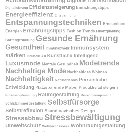
Digitale Transformation
Effizienzsteigerung
Einrichtungstipps
Digitalisierung
Energieeffizienz
Entspannung
Entspannungstechniken
Erneuerbare
Ernährungstipps
Energien
Fashion Trends
Finanzplanung
Gesunde Ernährung
Gartengestaltung
Gesundheit
Immunsystem
Immunabwehr
stärken
Künstliche Intelligenz
Industrie 4.0
Modetrends
Luxusmode
Mentale Gesundheit
Nachhaltige Mode
Nachhaltiges Wohnen
Nachhaltigkeit
Persönliche
Naturerlebnis
Entwicklung
Platzsparende Möbel
Produktivität steigern
Raumgestaltung
Prozessoptimierung
Risikomanagement
Selbstfürsorge
Schlafzimmergestaltung
Selbstreflexion
Skandinavisches Design
Stressbewältigung
Stressabbau
Umweltschutz
Wohnraumgestaltung
Wohnaccessoires