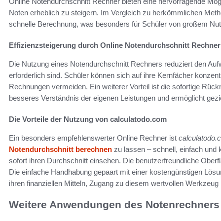
Online Notendurchschnitt Rechner bieten eine hervorragende Mögl
Noten erheblich zu steigern. Im Vergleich zu herkömmlichen Meth
schnelle Berechnung, was besonders für Schüler von großem Nutz
Effizienzsteigerung durch Online Notendurchschnitt Rechner
Die Nutzung eines Notendurchschnitt Rechners reduziert den Aufw
erforderlich sind. Schüler können sich auf ihre Kernfächer konzent
Rechnungen vermeiden. Ein weiterer Vorteil ist die sofortige Rück
besseres Verständnis der eigenen Leistungen und ermöglicht gezi
Die Vorteile der Nutzung von calculatodo.com
Ein besonders empfehlenswerter Online Rechner ist
calculatodo.
Notendurchschnitt berechnen
zu lassen – schnell, einfach und
sofort ihren Durchschnitt einsehen. Die benutzerfreundliche Oberf
Die einfache Handhabung gepaart mit einer kostengünstigen Lösung
ihren finanziellen Mitteln, Zugang zu diesem wertvollen Werkzeug
Weitere Anwendungen des Notenrechners