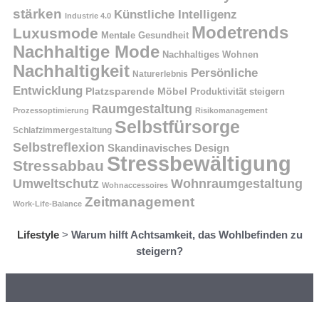
stärken
Künstliche Intelligenz
Industrie 4.0
Modetrends
Luxusmode
Mentale Gesundheit
Nachhaltige Mode
Nachhaltiges Wohnen
Nachhaltigkeit
Persönliche
Naturerlebnis
Entwicklung
Platzsparende Möbel
Produktivität steigern
Raumgestaltung
Prozessoptimierung
Risikomanagement
Selbstfürsorge
Schlafzimmergestaltung
Selbstreflexion
Skandinavisches Design
Stressbewältigung
Stressabbau
Umweltschutz
Wohnraumgestaltung
Wohnaccessoires
Zeitmanagement
Work-Life-Balance
Lifestyle
>
Warum hilft Achtsamkeit, das Wohlbefinden zu
steigern?