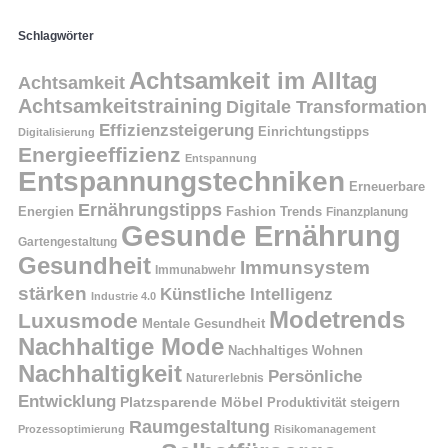
Schlagwörter
Achtsamkeit im Alltag
Achtsamkeit
Achtsamkeitstraining
Digitale Transformation
Effizienzsteigerung
Einrichtungstipps
Digitalisierung
Energieeffizienz
Entspannung
Entspannungstechniken
Erneuerbare
Ernährungstipps
Energien
Fashion Trends
Finanzplanung
Gesunde Ernährung
Gartengestaltung
Gesundheit
Immunsystem
Immunabwehr
stärken
Künstliche Intelligenz
Industrie 4.0
Modetrends
Luxusmode
Mentale Gesundheit
Nachhaltige Mode
Nachhaltiges Wohnen
Nachhaltigkeit
Persönliche
Naturerlebnis
Entwicklung
Platzsparende Möbel
Produktivität steigern
Raumgestaltung
Prozessoptimierung
Risikomanagement