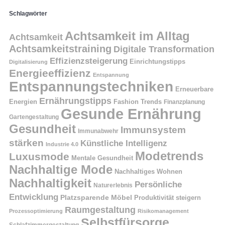
Schlagwörter
Achtsamkeit im Alltag
Achtsamkeit
Achtsamkeitstraining
Digitale Transformation
Effizienzsteigerung
Einrichtungstipps
Digitalisierung
Energieeffizienz
Entspannung
Entspannungstechniken
Erneuerbare
Ernährungstipps
Energien
Fashion Trends
Finanzplanung
Gesunde Ernährung
Gartengestaltung
Gesundheit
Immunsystem
Immunabwehr
stärken
Künstliche Intelligenz
Industrie 4.0
Modetrends
Luxusmode
Mentale Gesundheit
Nachhaltige Mode
Nachhaltiges Wohnen
Nachhaltigkeit
Persönliche
Naturerlebnis
Entwicklung
Platzsparende Möbel
Produktivität steigern
Raumgestaltung
Prozessoptimierung
Risikomanagement
Selbstfürsorge
Schlafzimmergestaltung