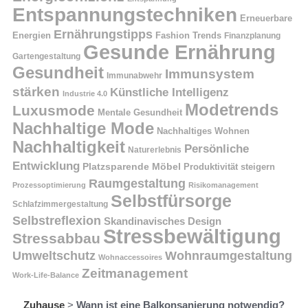
Entspannungstechniken
Erneuerbare
Ernährungstipps
Energien
Fashion Trends
Finanzplanung
Gesunde Ernährung
Gartengestaltung
Gesundheit
Immunsystem
Immunabwehr
stärken
Künstliche Intelligenz
Industrie 4.0
Modetrends
Luxusmode
Mentale Gesundheit
Nachhaltige Mode
Nachhaltiges Wohnen
Nachhaltigkeit
Persönliche
Naturerlebnis
Entwicklung
Platzsparende Möbel
Produktivität steigern
Raumgestaltung
Prozessoptimierung
Risikomanagement
Selbstfürsorge
Schlafzimmergestaltung
Selbstreflexion
Skandinavisches Design
Stressbewältigung
Stressabbau
Umweltschutz
Wohnraumgestaltung
Wohnaccessoires
Zeitmanagement
Work-Life-Balance
Zuhause
>
Wann ist eine Balkonsanierung notwendig?