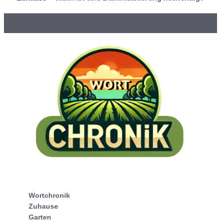
Wortchronik
Zuhause
Garten